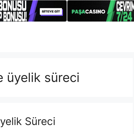
 üyelik süreci
yelik Süreci