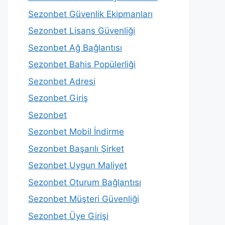
Sezonbet Güvenlik Ekipmanları
Sezonbet Lisans Güvenliği
Sezonbet Ağ Bağlantısı
Sezonbet Bahis Popülerliği
Sezonbet Adresi
Sezonbet Giriş
Sezonbet
Sezonbet Mobil İndirme
Sezonbet Başarılı Şirket
Sezonbet Uygun Maliyet
Sezonbet Oturum Bağlantısı
Sezonbet Müşteri Güvenliği
Sezonbet Üye Girişi