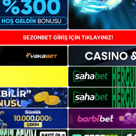
SEZONBET GİRİŞ İÇİN TIKLAYINIZ!