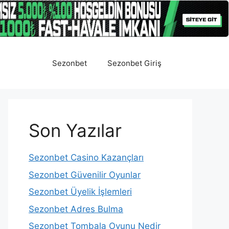
Sezonbet
Sezonbet Giriş
Son Yazılar
Sezonbet Casino Kazançları
Sezonbet Güvenilir Oyunlar
Sezonbet Üyelik İşlemleri
Sezonbet Adres Bulma
Sezonbet Tombala Oyunu Nedir