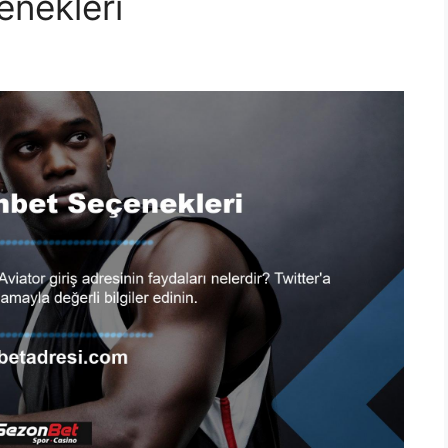
nekleri