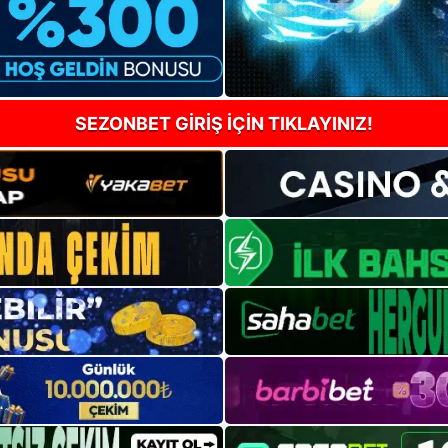
SEZONBET GİRİŞ İÇİN TIKLAYINIZ!