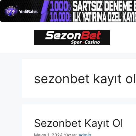
İçeriğe
atla
sezonbet kayıt ol
Sezonbet Kayıt Ol
Mayıs 1, 2024
Yazarı:
admin