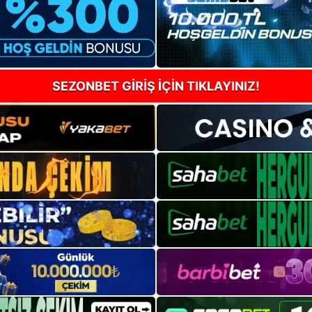
SEZONBET GİRİŞ İÇİN TIKLAYINIZ!