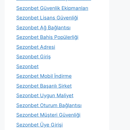
Sezonbet Güvenlik Ekipmanları
Sezonbet Lisans Güvenliği
Sezonbet Ağ Bağlantısı
Sezonbet Bahis Popülerliği
Sezonbet Adresi
Sezonbet Giriş
Sezonbet
Sezonbet Mobil İndirme
Sezonbet Başarılı Şirket
Sezonbet Uygun Maliyet
Sezonbet Oturum Bağlantısı
Sezonbet Müşteri Güvenliği
Sezonbet Üye Girişi