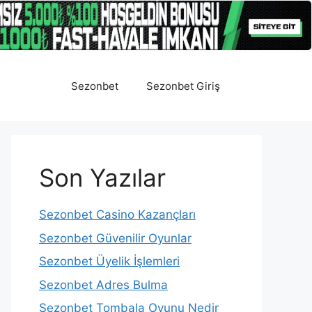
Sezonbet
Sezonbet Giriş
Son Yazılar
Sezonbet Casino Kazançları
Sezonbet Güvenilir Oyunlar
Sezonbet Üyelik İşlemleri
Sezonbet Adres Bulma
Sezonbet Tombala Oyunu Nedir