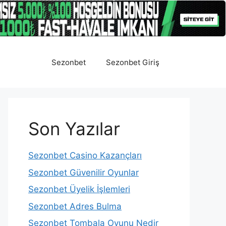
Sezonbet
Sezonbet Giriş
Son Yazılar
Sezonbet Casino Kazançları
Sezonbet Güvenilir Oyunlar
Sezonbet Üyelik İşlemleri
Sezonbet Adres Bulma
Sezonbet Tombala Oyunu Nedir