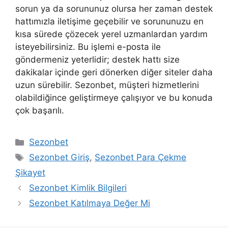
sorun ya da sorununuz olursa her zaman destek
hattımızla iletişime geçebilir ve sorununuzu en
kısa sürede çözecek yerel uzmanlardan yardım
isteyebilirsiniz. Bu işlemi e-posta ile
göndermeniz yeterlidir; destek hattı size
dakikalar içinde geri dönerken diğer siteler daha
uzun sürebilir. Sezonbet, müşteri hizmetlerini
olabildiğince geliştirmeye çalışıyor ve bu konuda
çok başarılı.
Kategoriler
Sezonbet
Etiketler
Sezonbet Giriş
,
Sezonbet Para Çekme
Şikayet
Sezonbet Kimlik Bilgileri
Sezonbet Katılmaya Değer Mi