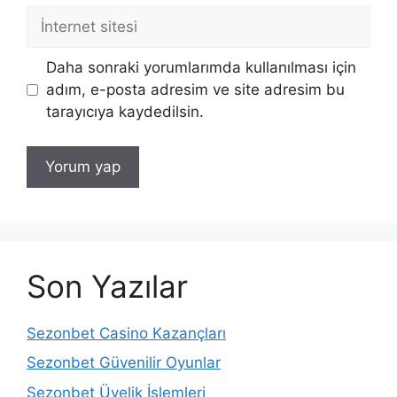
İnternet
sitesi
Daha sonraki yorumlarımda kullanılması için
adım, e-posta adresim ve site adresim bu
tarayıcıya kaydedilsin.
Son Yazılar
Sezonbet Casino Kazançları
Sezonbet Güvenilir Oyunlar
Sezonbet Üyelik İşlemleri