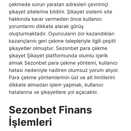
çekmede sorun yaratan adresleri çevrimiçi
şikayet sitelerine bildirir. Şikayet sistemi site
hakkında karar vermeden önce kullanıcı
yorumlarını dikkate alarak görüş
oluşturmaktadır. Oyuncuların zor kazandıkları
kazançlarını geri çekme talepleriyle ilgili çeşitli
şikayetler olmuştur. Sezonbet para çekme
şikayet Şikayet platformunda olumlu içerik
almak Sezonbet para çekme yöntemi, kullanıcı
hatası nedeniyle nadiren olumsuz yorum alıyor.
Para çekme yöntemlerinin üst ve alt limitlerini
dikkate almadan işlem yapmak, kullanıcı
hatalarına ve şikayetlere yol açacaktır.
Sezonbet Finans
İşlemleri