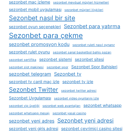
sezonbet maç izleme
sezonbet mevduat müşteri hizmetleri
sezonbet mobil uygulaması
sezonbet müşteri i̇lişkileri
Sezonbet nasıl bir site
Sezonbet para yatırma
sezonbet oyun seçenekleri
Sezonbet para çekme
sezonbet promosyon kodu
sezonbet ruleti nasıl oynanır
sezonbet rulet oyunu
sezonbet sanal basketbol bahis pazarı
sezonbet sistemi
sezonbet sitesi
sezonbet sertifika
Sezonbet Spor Bahisleri
sezonbet slot makinesi
sezonbet spor
sezonbet telegram
Sezonbet tv
sezonbet tv canli maç izle
sezonbet tv izle
Sezonbet Twitter
sezonbet twitter adresi
Sezonbet Uygulaması
sezonbet video oyunlarını i̇zle
sezonbet whatsapp
sezonbet vip üyeliği
sezonbet web avantajları
sezonbet whatsapp mesajı
sezonbet yasal casino
Sezonbet yeni adresi
sezonbet yeni adres
sezonbet yeni giriş adresi
sezonbet çevrimiçi casino sitesi