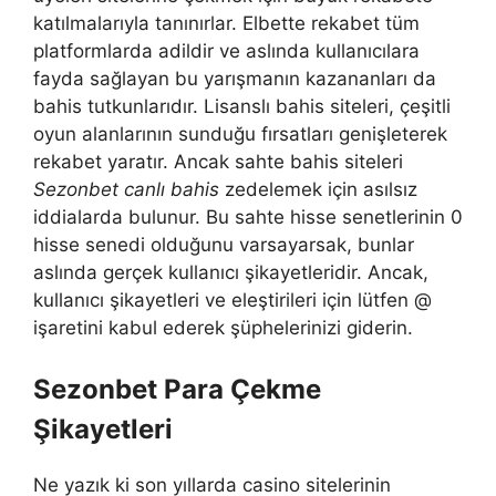
katılmalarıyla tanınırlar. Elbette rekabet tüm
platformlarda adildir ve aslında kullanıcılara
fayda sağlayan bu yarışmanın kazananları da
bahis tutkunlarıdır. Lisanslı bahis siteleri, çeşitli
oyun alanlarının sunduğu fırsatları genişleterek
rekabet yaratır. Ancak sahte bahis siteleri
Sezonbet canlı bahis
zedelemek için asılsız
iddialarda bulunur. Bu sahte hisse senetlerinin 0
hisse senedi olduğunu varsayarsak, bunlar
aslında gerçek kullanıcı şikayetleridir. Ancak,
kullanıcı şikayetleri ve eleştirileri için lütfen @
işaretini kabul ederek şüphelerinizi giderin.
Sezonbet Para Çekme
Şikayetleri
Ne yazık ki son yıllarda casino sitelerinin