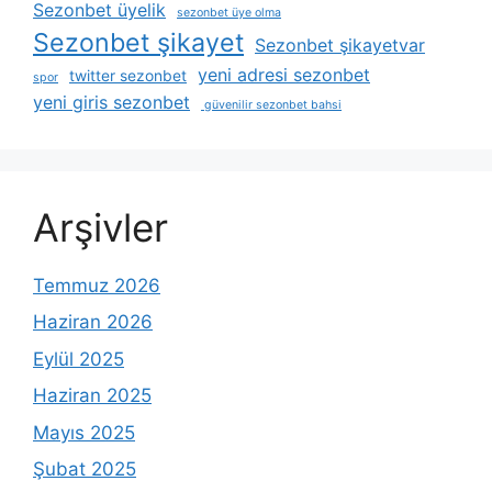
Sezonbet üyelik
sezonbet üye olma
Sezonbet şikayet
Sezonbet şikayetvar
yeni adresi sezonbet
twitter sezonbet
spor
yeni giris sezonbet
güvenilir sezonbet bahsi
Arşivler
Temmuz 2026
Haziran 2026
Eylül 2025
Haziran 2025
Mayıs 2025
Şubat 2025