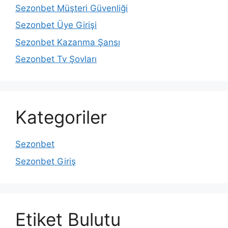
Sezonbet Müşteri Güvenliği
Sezonbet Üye Girişi
Sezonbet Kazanma Şansı
Sezonbet Tv Şovları
Kategoriler
Sezonbet
Sezonbet Giriş
Etiket Bulutu