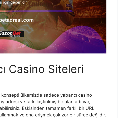
 Casino Siteleri
iş konsepti ülkemizde sadece yabancı casino
iş adresi ve farklılaştırılmış bir alan adı var,
abilirsiniz. Eskisinden tamamen farklı bir URL
kullanmak ve ona erişmek çok zor bir süreç değildir.