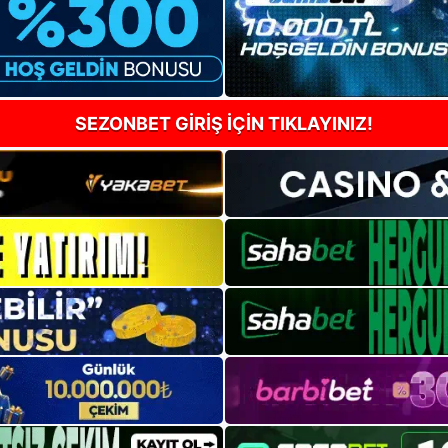
SEZONBET GİRİŞ İÇİN TIKLAYINIZ!