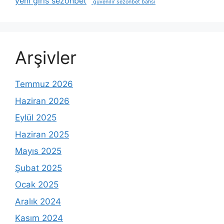
yeni giris sezonbet
güvenilir sezonbet bahsi
Arşivler
Temmuz 2026
Haziran 2026
Eylül 2025
Haziran 2025
Mayıs 2025
Şubat 2025
Ocak 2025
Aralık 2024
Kasım 2024