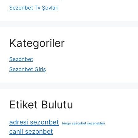
Sezonbet Tv Şovları
Kategoriler
Sezonbet
Sezonbet Giriş
Etiket Bulutu
adresi sezonbet
bingo sezonbet seçenekleri
canli sezonbet