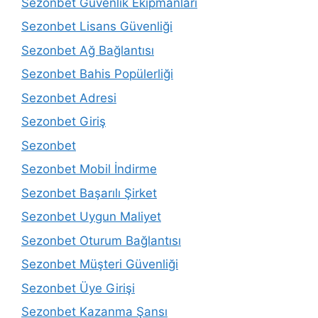
Sezonbet Güvenlik Ekipmanları
Sezonbet Lisans Güvenliği
Sezonbet Ağ Bağlantısı
Sezonbet Bahis Popülerliği
Sezonbet Adresi
Sezonbet Giriş
Sezonbet
Sezonbet Mobil İndirme
Sezonbet Başarılı Şirket
Sezonbet Uygun Maliyet
Sezonbet Oturum Bağlantısı
Sezonbet Müşteri Güvenliği
Sezonbet Üye Girişi
Sezonbet Kazanma Şansı