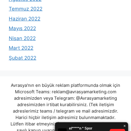
Temmuz 2022
Haziran 2022
Mayıs 2022
Nisan 2022
Mart 2022
Şubat 2022
Avrasya'nın en büyük reklam platformunda olmak için
Microsoft Teams:
reklam@avrasyamarketing.com
adresimizden veya Telegram: @Avrasyamarketing
adresimizden irtibat kurabilirsiniz. (Tek iletişim
adreslerimiz teams / telegram ve mail adresimizdir.
Harici hiçbir iletişim adresimiz bulunmamaktadır.
Lütfen itibar etmeyiniz.) Türkiye yasalarına göre 7258
sayılı kanun uyarınca yasa dışı bahis oynamanın