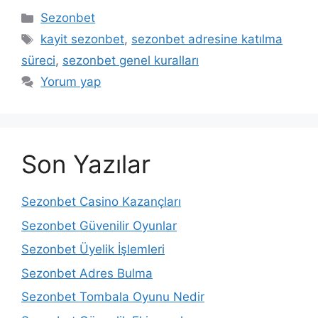
Kategoriler
Sezonbet
Etiketler
kayit sezonbet
,
sezonbet adresine katılma
süreci
,
sezonbet genel kuralları
Yorum yap
Son Yazılar
Sezonbet Casino Kazançları
Sezonbet Güvenilir Oyunlar
Sezonbet Üyelik İşlemleri
Sezonbet Adres Bulma
Sezonbet Tombala Oyunu Nedir