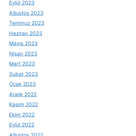
Eylül 2023
Ağustos 2023
Temmuz 2023
Haziran 2023
Mayıs 2023
Nisan 2023
Mart 2023
Şubat 2023
Ocak 2023
Aralık 2022
Kasım 2022
Ekim 2022
Eylül 2022
Ağustos 2022