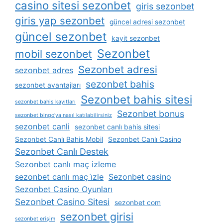
casino sitesi sezonbet
giris sezonbet
giris yap sezonbet
güncel adresi sezonbet
güncel sezonbet
kayit sezonbet
Sezonbet
mobil sezonbet
Sezonbet adresi
sezonbet adres
sezonbet bahis
sezonbet avantajları
Sezonbet bahis sitesi
sezonbet bahis kayıtları
Sezonbet bonus
sezonbet bingo'ya nasıl katılabilirsiniz
sezonbet canli
sezonbet canlı bahis sitesi
Sezonbet Canlı Bahis Mobil
Sezonbet Canlı Casino
Sezonbet Canlı Destek
Sezonbet canlı maç izleme
sezonbet canlı maç i̇zle
Sezonbet casino
Sezonbet Casino Oyunları
Sezonbet Casino Sitesi
sezonbet com
sezonbet girisi
sezonbet erişim