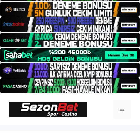
İçeriğe
atla
Menü