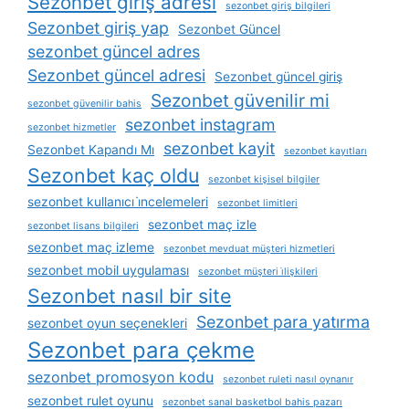
Sezonbet giriş adresi
sezonbet giriş bilgileri
Sezonbet giriş yap
Sezonbet Güncel
sezonbet güncel adres
Sezonbet güncel adresi
Sezonbet güncel giriş
Sezonbet güvenilir mi
sezonbet güvenilir bahis
sezonbet instagram
sezonbet hizmetler
sezonbet kayit
Sezonbet Kapandı Mı
sezonbet kayıtları
Sezonbet kaç oldu
sezonbet kişisel bilgiler
sezonbet kullanıcı i̇ncelemeleri
sezonbet limitleri
sezonbet maç izle
sezonbet lisans bilgileri
sezonbet maç izleme
sezonbet mevduat müşteri hizmetleri
sezonbet mobil uygulaması
sezonbet müşteri i̇lişkileri
Sezonbet nasıl bir site
Sezonbet para yatırma
sezonbet oyun seçenekleri
Sezonbet para çekme
sezonbet promosyon kodu
sezonbet ruleti nasıl oynanır
sezonbet rulet oyunu
sezonbet sanal basketbol bahis pazarı