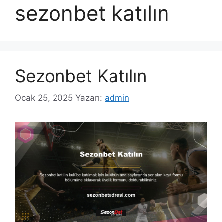
sezonbet katılın
Sezonbet Katılın
Ocak 25, 2025
Yazarı:
admin