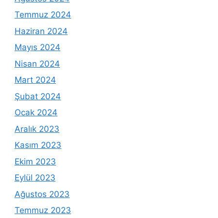
Temmuz 2024
Haziran 2024
Mayıs 2024
Nisan 2024
Mart 2024
Şubat 2024
Ocak 2024
Aralık 2023
Kasım 2023
Ekim 2023
Eylül 2023
Ağustos 2023
Temmuz 2023