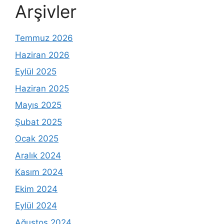
Arşivler
Temmuz 2026
Haziran 2026
Eylül 2025
Haziran 2025
Mayıs 2025
Şubat 2025
Ocak 2025
Aralık 2024
Kasım 2024
Ekim 2024
Eylül 2024
Ağustos 2024