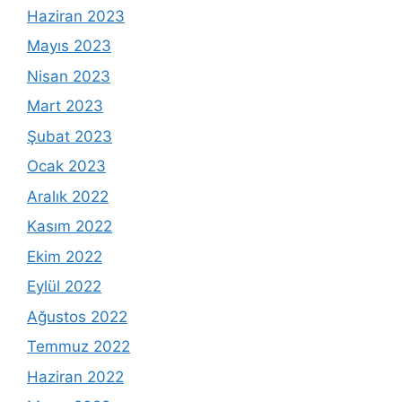
Haziran 2023
Mayıs 2023
Nisan 2023
Mart 2023
Şubat 2023
Ocak 2023
Aralık 2022
Kasım 2022
Ekim 2022
Eylül 2022
Ağustos 2022
Temmuz 2022
Haziran 2022