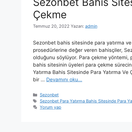
Sezonbet Bahis Site
Çekme
Temmuz 20, 2022
Yazarı:
admin
Sezonbet bahis sitesinde para yatırma ve 
prosedürlerine değer veren bahisçiler, Se
olduğunu söylüyor. Para çekme yöntemi, 
bahis sitesinin üyeleri para çekme sürec
Yatırma Bahis Sitesinde Para Yatırma Ve 
bir …
Devamını oku…
Kategoriler
Sezonbet
Etiketler
Sezonbet Para Yatırma Bahis Sitesinde Para 
Yorum yap