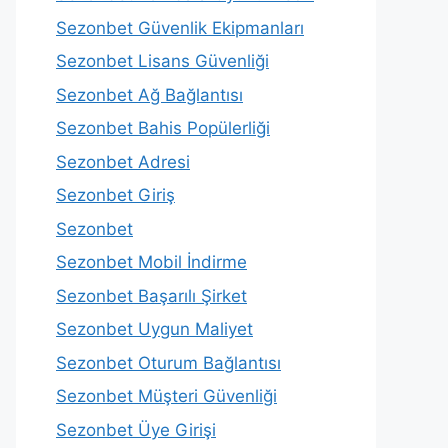
Sezonbet Güvenlik Ekipmanları
Sezonbet Lisans Güvenliği
Sezonbet Ağ Bağlantısı
Sezonbet Bahis Popülerliği
Sezonbet Adresi
Sezonbet Giriş
Sezonbet
Sezonbet Mobil İndirme
Sezonbet Başarılı Şirket
Sezonbet Uygun Maliyet
Sezonbet Oturum Bağlantısı
Sezonbet Müşteri Güvenliği
Sezonbet Üye Girişi