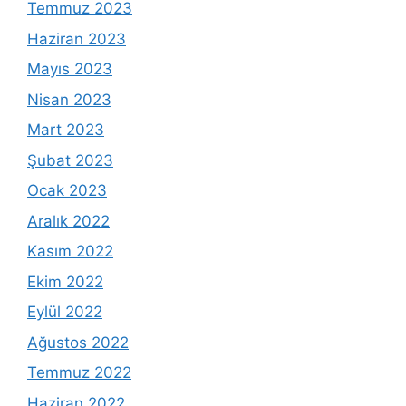
Temmuz 2023
Haziran 2023
Mayıs 2023
Nisan 2023
Mart 2023
Şubat 2023
Ocak 2023
Aralık 2022
Kasım 2022
Ekim 2022
Eylül 2022
Ağustos 2022
Temmuz 2022
Haziran 2022