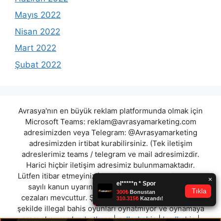
Mayıs 2022
Nisan 2022
Mart 2022
Şubat 2022
Avrasya'nın en büyük reklam platformunda olmak için
Microsoft Teams:
reklam@avrasyamarketing.com
adresimizden veya Telegram: @Avrasyamarketing
adresimizden irtibat kurabilirsiniz. (Tek iletişim
adreslerimiz teams / telegram ve mail adresimizdir.
Harici hiçbir iletişim adresimiz bulunmamaktadır.
Lütfen itibar etmeyiniz.) Türkiye yasalarına göre 7258
sayılı kanun uyarınca yasa dışı bahis oynamanın
cezaları mevcuttur. Şu an bulunduğunuz site hiç bir
şekilde illegal bahis oyunları oynatmıyor ve oynamaya
aracı olmuyordur.
betkore
|
gallerbahis
|
lordbahis
|