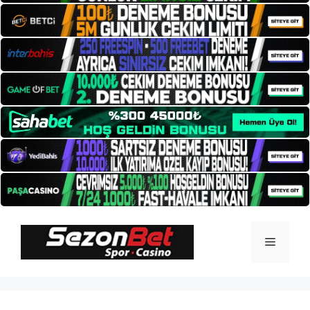
İçeriğe
atla
Menü