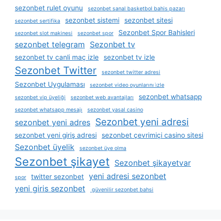
sezonbet rulet oyunu
sezonbet sanal basketbol bahis pazarı
sezonbet sistemi
sezonbet sitesi
sezonbet sertifika
Sezonbet Spor Bahisleri
sezonbet slot makinesi
sezonbet spor
sezonbet telegram
Sezonbet tv
sezonbet tv canli maç izle
sezonbet tv izle
Sezonbet Twitter
sezonbet twitter adresi
Sezonbet Uygulaması
sezonbet video oyunlarını i̇zle
sezonbet whatsapp
sezonbet vip üyeliği
sezonbet web avantajları
sezonbet whatsapp mesajı
sezonbet yasal casino
Sezonbet yeni adresi
sezonbet yeni adres
sezonbet yeni giriş adresi
sezonbet çevrimiçi casino sitesi
Sezonbet üyelik
sezonbet üye olma
Sezonbet şikayet
Sezonbet şikayetvar
yeni adresi sezonbet
twitter sezonbet
spor
yeni giris sezonbet
güvenilir sezonbet bahsi