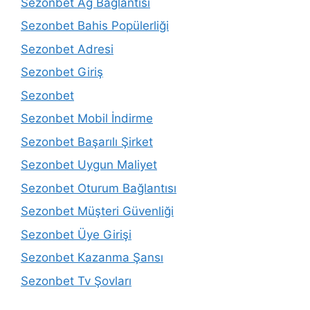
Sezonbet Ağ Bağlantısı
Sezonbet Bahis Popülerliği
Sezonbet Adresi
Sezonbet Giriş
Sezonbet
Sezonbet Mobil İndirme
Sezonbet Başarılı Şirket
Sezonbet Uygun Maliyet
Sezonbet Oturum Bağlantısı
Sezonbet Müşteri Güvenliği
Sezonbet Üye Girişi
Sezonbet Kazanma Şansı
Sezonbet Tv Şovları