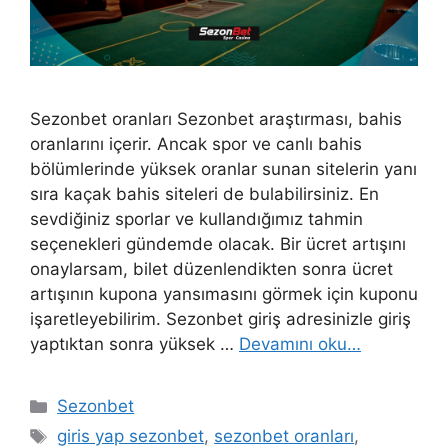
Sezonbet oranları Sezonbet araştırması, bahis
oranlarını içerir. Ancak spor ve canlı bahis
bölümlerinde yüksek oranlar sunan sitelerin yanı
sıra kaçak bahis siteleri de bulabilirsiniz. En
sevdiğiniz sporlar ve kullandığımız tahmin
seçenekleri gündemde olacak. Bir ücret artışını
onaylarsam, bilet düzenlendikten sonra ücret
artışının kupona yansımasını görmek için kuponu
işaretleyebilirim. Sezonbet giriş adresinizle giriş
yaptıktan sonra yüksek …
Devamını oku…
Kategoriler
Sezonbet
Etiketler
giris yap sezonbet
,
sezonbet oranları
,