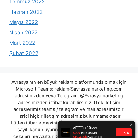
Temmuz 2022
Haziran 2022
Mayıs 2022
Nisan 2022
Mart 2022
Şubat 2022
Avrasya'nın en büyük reklam platformunda olmak için
Microsoft Teams:
reklam@avrasyamarketing.com
adresimizden veya Telegram: @Avrasyamarketing
adresimizden irtibat kurabilirsiniz. (Tek iletişim
adreslerimiz teams / telegram ve mail adresimizdir.
Harici hiçbir iletişim adresimiz bulunmamaktadır.
Lütfen itibar etmeyiniz.) Türkiye yasalarına göre 7258
sayılı kanun uyarınca yasa dışı bahis oynamanın
cezaları mevcuttur. Şu an bulunduğunuz site hiç bir