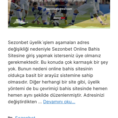
Sezonbet üyelik i̇şlem aşamaları adres
değişikliği nedeniyle Sezonbet Online Bahis
Sitesine giriş yapmak isterseniz üye olmanız
gerekmektedir. Bu konuda çok karmaşık bir şey
yok. Bunun nedeni online bahis sitesinin
oldukça basit bir arayüz sistemine sahip
olmasıdır. Diğer herhangi bir site gibi, üyelik
yöntemi de bu çevrimiçi bahis sitesinde hemen
hemen aynı şekilde düzenlenmiştir. Adresinizi
değiştirdikten …
Devamını oku…
Kategoriler