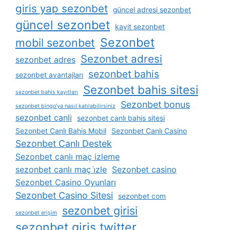
giris yap sezonbet
güncel adresi sezonbet
güncel sezonbet
kayit sezonbet
Sezonbet
mobil sezonbet
Sezonbet adresi
sezonbet adres
sezonbet bahis
sezonbet avantajları
Sezonbet bahis sitesi
sezonbet bahis kayıtları
Sezonbet bonus
sezonbet bingo'ya nasıl katılabilirsiniz
sezonbet canli
sezonbet canlı bahis sitesi
Sezonbet Canlı Bahis Mobil
Sezonbet Canlı Casino
Sezonbet Canlı Destek
Sezonbet canlı maç izleme
sezonbet canlı maç i̇zle
Sezonbet casino
Sezonbet Casino Oyunları
Sezonbet Casino Sitesi
sezonbet com
sezonbet girisi
sezonbet erişim
sezonbet giris twitter