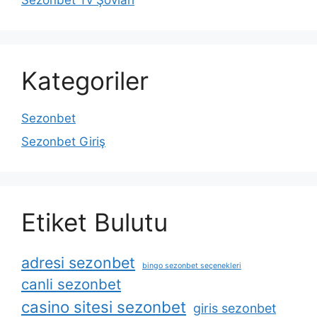
Kategoriler
Sezonbet
Sezonbet Giriş
Etiket Bulutu
adresi sezonbet
bingo sezonbet seçenekleri
canli sezonbet
casino sitesi sezonbet
giris sezonbet