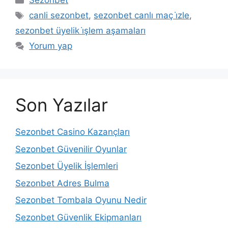
Sezonbet
Etiketler
canli sezonbet
,
sezonbet canlı maç i̇zle
,
sezonbet üyelik i̇şlem aşamaları
Yorum yap
Son Yazılar
Sezonbet Casino Kazançları
Sezonbet Güvenilir Oyunlar
Sezonbet Üyelik İşlemleri
Sezonbet Adres Bulma
Sezonbet Tombala Oyunu Nedir
Sezonbet Güvenlik Ekipmanları