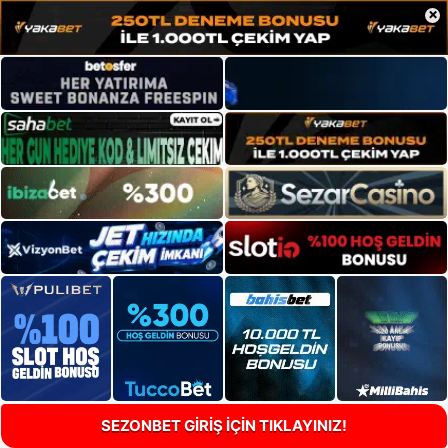
×
SEZONBET GİRİŞ İÇİN TIKLAYINIZ!