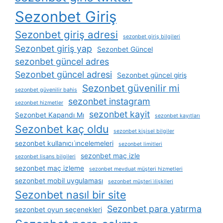
Sezonbet Giriş
Sezonbet giriş adresi
sezonbet giriş bilgileri
Sezonbet giriş yap
Sezonbet Güncel
sezonbet güncel adres
Sezonbet güncel adresi
Sezonbet güncel giriş
Sezonbet güvenilir mi
sezonbet güvenilir bahis
sezonbet instagram
sezonbet hizmetler
sezonbet kayit
Sezonbet Kapandı Mı
sezonbet kayıtları
Sezonbet kaç oldu
sezonbet kişisel bilgiler
sezonbet kullanıcı i̇ncelemeleri
sezonbet limitleri
sezonbet maç izle
sezonbet lisans bilgileri
sezonbet maç izleme
sezonbet mevduat müşteri hizmetleri
sezonbet mobil uygulaması
sezonbet müşteri i̇lişkileri
Sezonbet nasıl bir site
Sezonbet para yatırma
sezonbet oyun seçenekleri