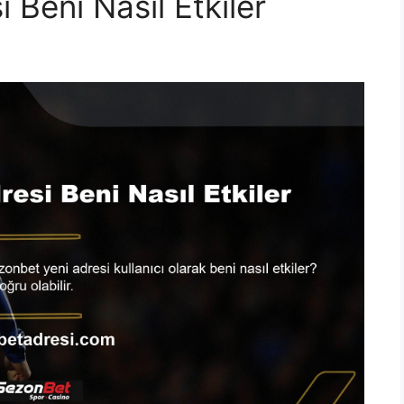
 Beni Nasıl Etkiler