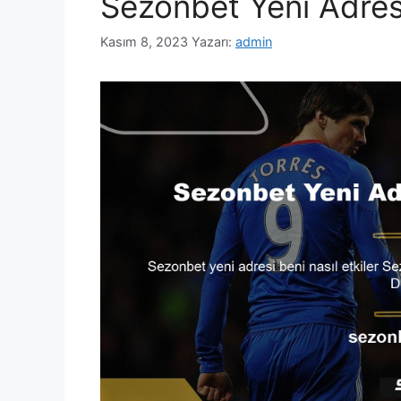
Sezonbet Yeni Adresi
Kasım 8, 2023
Yazarı:
admin