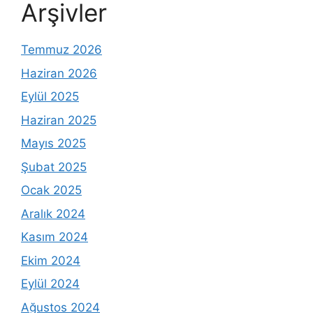
Arşivler
Temmuz 2026
Haziran 2026
Eylül 2025
Haziran 2025
Mayıs 2025
Şubat 2025
Ocak 2025
Aralık 2024
Kasım 2024
Ekim 2024
Eylül 2024
Ağustos 2024