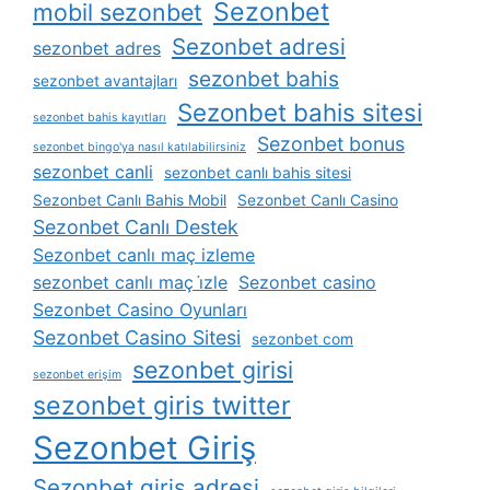
Sezonbet
mobil sezonbet
Sezonbet adresi
sezonbet adres
sezonbet bahis
sezonbet avantajları
Sezonbet bahis sitesi
sezonbet bahis kayıtları
Sezonbet bonus
sezonbet bingo'ya nasıl katılabilirsiniz
sezonbet canli
sezonbet canlı bahis sitesi
Sezonbet Canlı Bahis Mobil
Sezonbet Canlı Casino
Sezonbet Canlı Destek
Sezonbet canlı maç izleme
sezonbet canlı maç i̇zle
Sezonbet casino
Sezonbet Casino Oyunları
Sezonbet Casino Sitesi
sezonbet com
sezonbet girisi
sezonbet erişim
sezonbet giris twitter
Sezonbet Giriş
Sezonbet giriş adresi