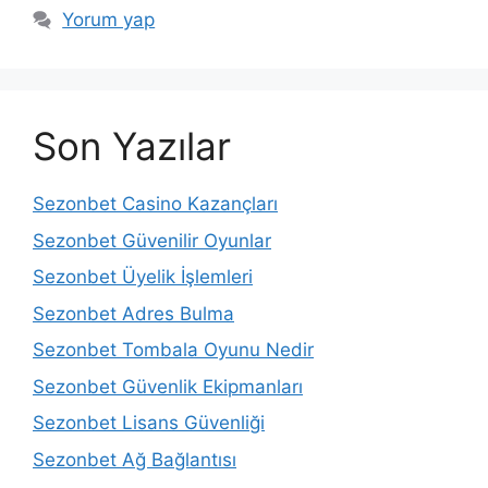
Yorum yap
Son Yazılar
Sezonbet Casino Kazançları
Sezonbet Güvenilir Oyunlar
Sezonbet Üyelik İşlemleri
Sezonbet Adres Bulma
Sezonbet Tombala Oyunu Nedir
Sezonbet Güvenlik Ekipmanları
Sezonbet Lisans Güvenliği
Sezonbet Ağ Bağlantısı